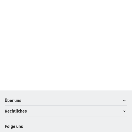
Footer
Footer navigation
Über uns
Rechtliches
Kontakt
Über uns
Impressum
Folge uns
Karriere
Datenschutz