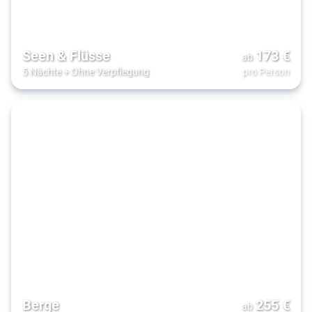
Seen & Flüsse
173
€
ab
5 Nächte
+
Ohne Verpflegung
pro Person
Berge
255
€
ab