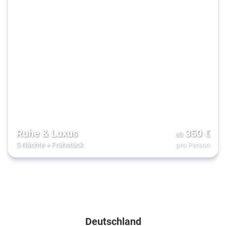
Ruhe & Luxus
350
€
ab
5 Nächte
+
Frühstück
pro Person
Zielgebiete
Deutschland