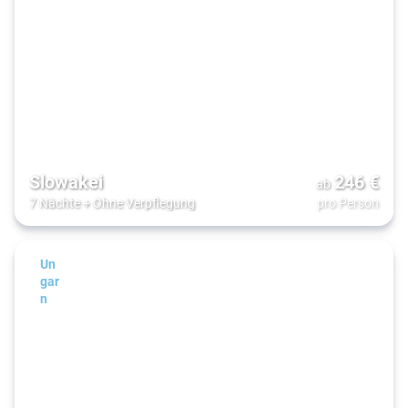
Slowakei
246
€
ab
7 Nächte
+
Ohne Verpflegung
pro Person
Un
gar
n