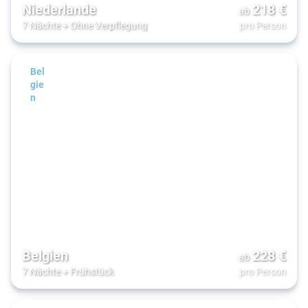
Niederlande
218
€
ab
7 Nächte
+
Ohne Verpflegung
pro Person
Bel
gie
n
Belgien
228
€
ab
7 Nächte
+
Frühstück
pro Person