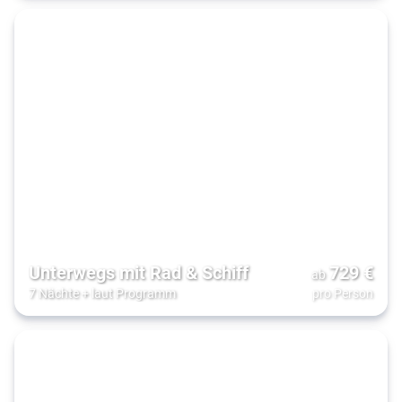
Unterwegs mit Rad & Schiff
729
€
ab
7 Nächte
+
laut Programm
pro Person