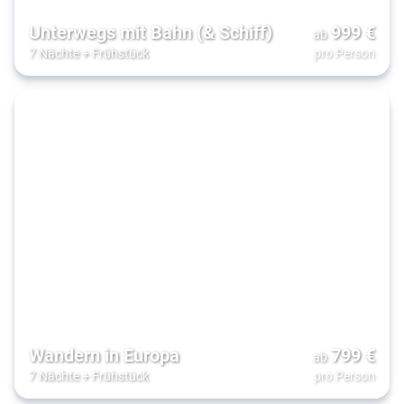
Unterwegs mit Bahn (& Schiff)
999
€
ab
7 Nächte
+
Frühstück
pro Person
Wandern in Europa
799
€
ab
7 Nächte
+
Frühstück
pro Person