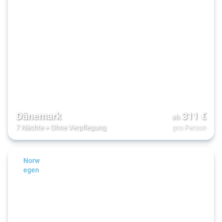
Dänemark
311
€
ab
7 Nächte
+
Ohne Verpflegung
pro Person
Norw
egen