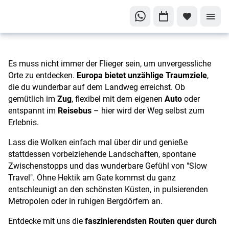
Traumziele
auf dem
Landweg
in Europa
Es muss nicht immer der Flieger sein, um unvergessliche
Orte zu entdecken.
Europa bietet unzählige Traumziele
,
die du wunderbar auf dem Landweg erreichst. Ob
gemütlich im
Zug
, flexibel mit dem eigenen
Auto
oder
entspannt im
Reisebus
– hier wird der Weg selbst zum
Erlebnis.
Lass die Wolken einfach mal über dir und genieße
stattdessen vorbeiziehende Landschaften, spontane
Zwischenstopps und das wunderbare Gefühl von "Slow
Travel". Ohne Hektik am Gate kommst du ganz
entschleunigt an den schönsten Küsten, in pulsierenden
Metropolen oder in ruhigen Bergdörfern an.
Entdecke mit uns die
faszinierendsten Routen quer durch