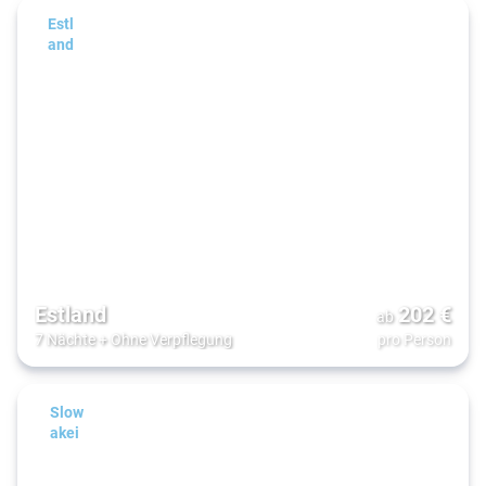
Estl
and
Estland
202
€
ab
7 Nächte
+
Ohne Verpflegung
pro Person
Slow
akei