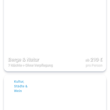
Berge & Natur
210
€
ab
7 Nächte
+
Ohne Verpflegung
pro Person
Kultur,
Städte &
Wein