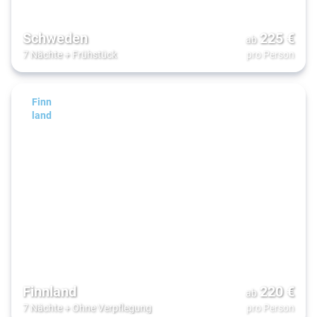
Schweden
225
€
ab
7 Nächte
+
Frühstück
pro Person
Finn
land
Finnland
220
€
ab
7 Nächte
+
Ohne Verpflegung
pro Person