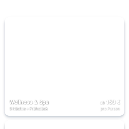
& Luxus
Wellness & Spa
153
€
ab
5 Nächte
+
Frühstück
pro Person