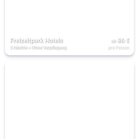
Freizeitpark Hotels
86
€
ab
3 Nächte
+
Ohne Verpflegung
pro Person