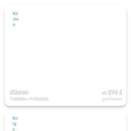
Kü
ste
n
Küsten
274
€
ab
7 Nächte
+
Frühstück
pro Person
Be
rg
e