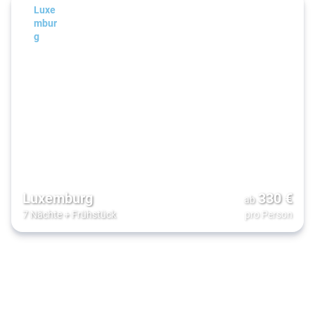
Luxe
mbur
g
Luxemburg
330
€
ab
7 Nächte
+
Frühstück
pro Person