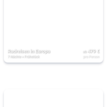
Radreisen in Europa
479
€
ab
7 Nächte
+
Frühstück
pro Person
Roadtrip
mit der
Familie