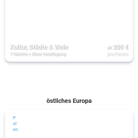
Kultur, Städte & Wein
239
€
ab
7 Nächte
+
Ohne Verpflegung
pro Person
östliches Europa
P
ol
en