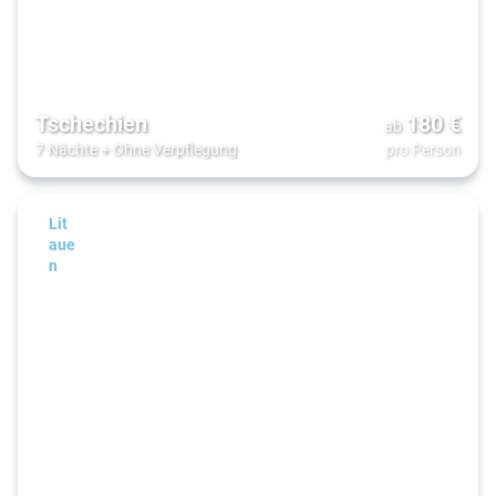
Tschechien
180
€
ab
7 Nächte
+
Ohne Verpflegung
pro Person
Lit
aue
n