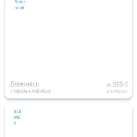
Öster
reich
Österreich
255
€
ab
7 Nächte
+
Frühstück
pro Person
Sch
wei
z