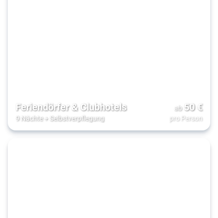
Feriendörfer & Clubhotels
50
€
ab
9 Nächte
+
Selbstverpflegung
pro Person