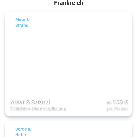
Frankreich
Meer &
Strand
Meer & Strand
156
€
ab
7 Nächte
+
Ohne Verpflegung
pro Person
Berge &
Natur