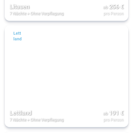
Litauen
256
€
ab
7 Nächte
+
Ohne Verpflegung
pro Person
Lett
land
Lettland
191
€
ab
7 Nächte
+
Ohne Verpflegung
pro Person