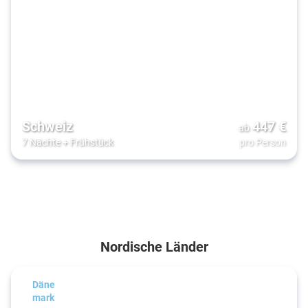
Schweiz
447
€
ab
7 Nächte
+
Frühstück
pro Person
Nordische Länder
Däne
mark