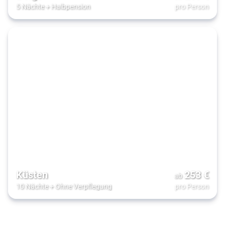
5 Nächte
+
Halbpension
pro Person
Küsten
253
€
ab
10 Nächte
+
Ohne Verpflegung
pro Person
Entspannung