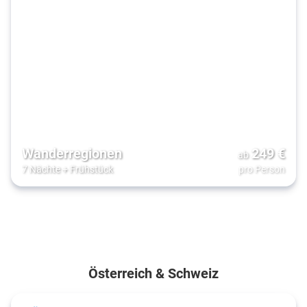
Wanderregionen
249
€
ab
7 Nächte
+
Frühstück
pro Person
Österreich & Schweiz