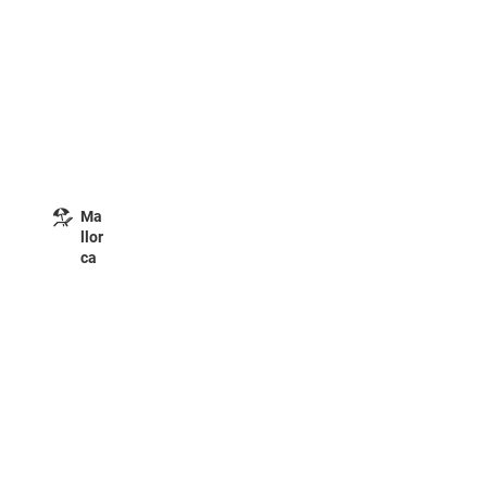
Ma
llor
ca