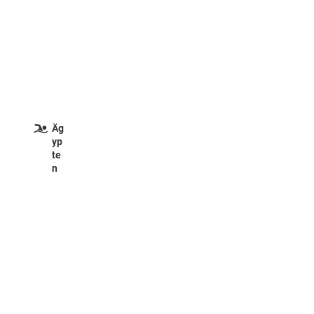
Äg
yp
te
n