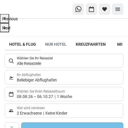
Previous
Next
HOTEL & FLUG
NUR HOTEL
KREUZFAHRTEN
MIET
Wählen Sie Ihr Reiseziel
Alle Reiseziele
Ihr Abflughafen
Beliebiger Abflughafen
Wählen Sie Ihren Reisezeitraum
08.08.26
–
06.10.27
1 Woche
Wer wird verreisen
2 Erwachsene
Keine Kinder