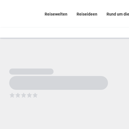
Reisewelten
Reiseideen
Rund um di
5