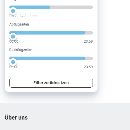
Bis zu 24 Stunden
Abflugzeiten
Abflugzeiten
00:00
23:59
Rückflugzeiten
Rückflugzeiten
00:00
23:59
Filter zurücksetzen
Footer
Footer navigation
Über uns