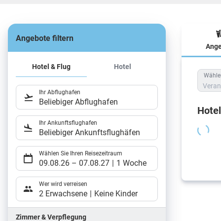
Angebote filtern
Ange
Hote
Hotel & Flug
Hotel
Wählen
Veran
Ihr Abflughafen
Beliebiger Abflughafen
Hote
Ihr Ankunftsflughafen
Beliebiger Ankunftsflughäfen
Wählen Sie Ihren Reisezeitraum
09.08.26
–
07.08.27
1 Woche
Wer wird verreisen
2 Erwachsene
Keine Kinder
Zimmer & Verpflegung