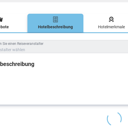
bote
Hotelbeschreibung
Hotelmerkmale
lbeschreibung
 Sie einen Reiseveranstalter
stalter wählen
lbeschreibung