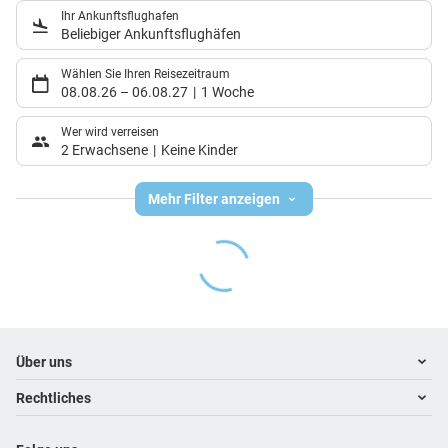
Ihr Ankunftsflughafen
Beliebiger Ankunftsflughäfen
Wählen Sie Ihren Reisezeitraum
08.08.26
–
06.08.27
1 Woche
Wer wird verreisen
2 Erwachsene
Keine Kinder
Mehr Filter anzeigen
Footer
Footer navigation
Über uns
Rechtliches
Kontakt
Über uns
Impressum