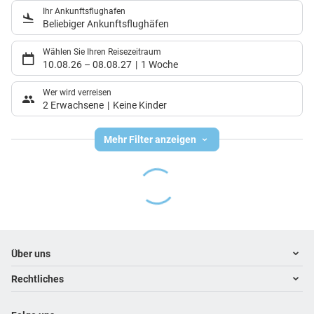
Ihr Ankunftsflughafen
Beliebiger Ankunftsflughäfen
Wählen Sie Ihren Reisezeitraum
10.08.26
–
08.08.27
1 Woche
Wer wird verreisen
2 Erwachsene
Keine Kinder
Mehr Filter anzeigen
Footer
Footer navigation
Über uns
Rechtliches
Kontakt
Über uns
Impressum