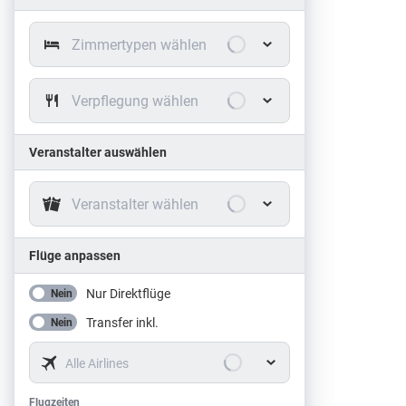
Zimmertypen wählen
Verpflegung wählen
Veranstalter auswählen
Veranstalter wählen
Flüge anpassen
Nur Direktflüge
Nein
Transfer inkl.
Nein
Alle Airlines
Flugzeiten
Flugzeiten