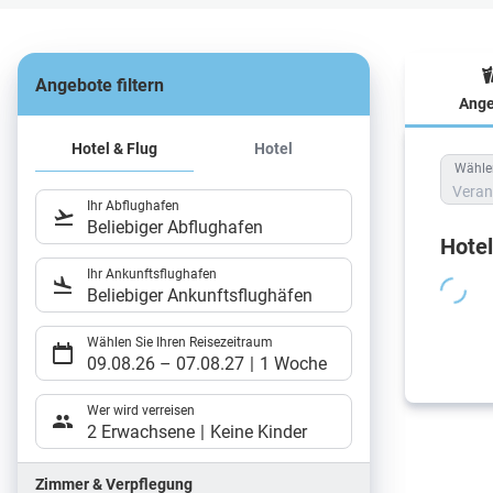
Angebote filtern
Ange
Hote
Hotel & Flug
Hotel
Wählen
Veran
Ihr Abflughafen
Beliebiger Abflughafen
Hote
Ihr Ankunftsflughafen
Beliebiger Ankunftsflughäfen
Wählen Sie Ihren Reisezeitraum
09.08.26
–
07.08.27
1 Woche
Wer wird verreisen
2 Erwachsene
Keine Kinder
Zimmer & Verpflegung