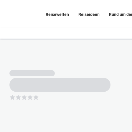
Reisewelten
Reiseideen
Rund um di
5