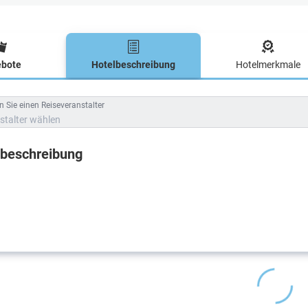
bote
Hotelbeschreibung
Hotelmerkmale
lbeschreibung
 Sie einen Reiseveranstalter
stalter wählen
lbeschreibung