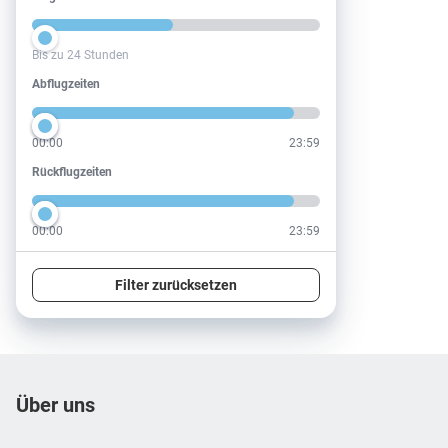
Bis zu 24 Stunden
Abflugzeiten
Abflugzeiten
00:00
23:59
Rückflugzeiten
Rückflugzeiten
00:00
23:59
Filter zurücksetzen
Footer
Footer navigation
Über uns